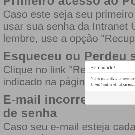
Primeiro acesso ao Po
Caso este seja seu primeiro
usar sua senha da Intrane
lembre, use a opção "Recup
Esqueceu ou Perdeu 
Clique no link "Recuperar S
Bem-vindo!
indicado na página.
Pronto para utilizar o novo se
Se você quiser visualizar nov
E-mail incorreto na t
de senha
Caso seu e-mail esteja cada